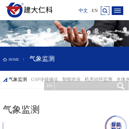
中文
|
EN
气象监测
HOME
气象监测
GSP冷链储运
智能农业
机房动环监测
水体
气象监测