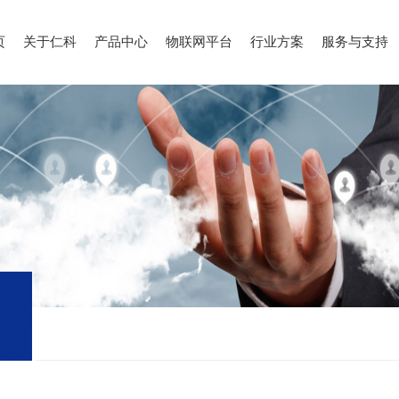
页
关于仁科
产品中心
物联网平台
行业方案
服务与支持