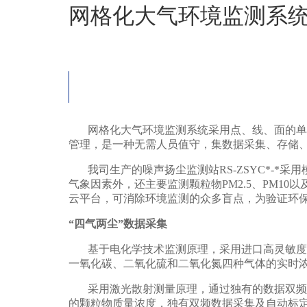
网格化大气环境监测系
网格化大气环境监测系统采用点、线、面的单元
管理，是一种无需人员值守，集数据采集、存储
我司生产的噪声扬尘监测站RS-ZSYC*-*
采用
气象因素外，还主要监测颗粒物PM2.5、PM1
云平台，可消除环境监测的众多盲点，为验证环
“四气两尘”数据采集
基于电化学技术监测原理，采用进口高灵敏度
一氧化碳、二氧化硫和二氧化氮四种气体的实时
采用激光散射测量原理，通过独有的数据双频
的颗粒物质量浓度，独有双频数据采集及自动标定技术