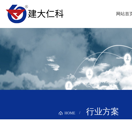
网站首
行业方案
HOME