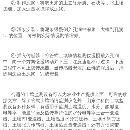
② 制作泥浆：将取出来的土去除杂质、石块等，将土壤
搓细，加入适量水搅拌成泥浆。
③ 灌浆安装：将泥浆缓慢倒入孔洞中灌浆，大概到孔洞
1/2的位置，可根据实际情况酌情增减。
④ 插入传感器：将管式土壤墒情检测仪慢慢放入孔洞
中，向一个方向慢慢转动并下压，注意速度不可过快，下压
过程中不可上拔传感器。当传感器安装到正确的深度后，清
除周边溢出泥浆，完成安装。
合适的土壤监测设备可以为农业生产提供全面、可靠的数
据支撑，除了管式土壤墒情监测仪之外，山东仁科的土壤监
测设备多种多样，有适用于监测土壤温度、水分、酸碱度、
电导率、能量平衡及热传导特性的水分电导率三合一变送
器、土壤PH变送器、土壤温度水分变送器、土壤水势变送
器、土壤张力传感器、土壤热通量变送器；还有方便携带、