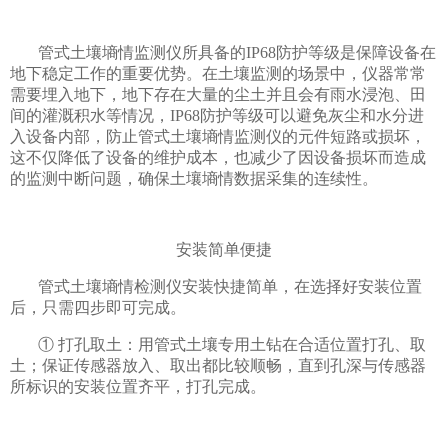
管式土壤墒情监测仪所具备的IP68防护等级是保障设备在
地下稳定工作的重要优势。在土壤监测的场景中，仪器常常
需要埋入地下，地下存在大量的尘土并且会有雨水浸泡、田
间的灌溉积水等情况，IP68防护等级可以避免灰尘和水分进
入设备内部，防止管式土壤墒情监测仪的元件短路或损坏，
这不仅降低了设备的维护成本，也减少了因设备损坏而造成
的监测中断问题，确保土壤墒情数据采集的连续性。
安装简单便捷
管式土壤墒情检测仪安装快捷简单，在选择好安装位置
后，只需四步即可完成。
① 打孔取土：用管式土壤专用土钻在合适位置打孔、取
土；保证传感器放入、取出都比较顺畅，直到孔深与传感器
所标识的安装位置齐平，打孔完成。