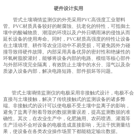
硬件设计实用
管式土壤墒情监测仪的外壳采用PVC高强度工业塑料
管。PVC材质具备较好的耐腐蚀、抗老化的特性，可抵御土
壤中的酸碱物质、潮湿的环境以及户外日晒雨淋的侵蚀从而
延长设备的使用寿命。同时，PVC材质高强度的特性让设备
在土壤填埋、耕作等农业活动中不易受损，可避免因外力碰
撞导致得硬件故障。内部采用具备优异的密封性和绝缘性的
环氧树脂胶灌封，能够将设备内部的电路、模组等核心部件
与外部环境完全隔离，有效防止土壤中的水分、湿气以及杂
质渗入设备内部，解决电路短路、部件损坏等问题。
管式土壤墒情监测仪的电极采用非接触式设计，电极不会
直接与土壤接触，解决了传统接触式的监测设备的诸多弊
端。非接触式的设计可以使电极不受土壤中盐离子的影响，
避免了盐离子附着导致的数据测量误差，提高监测数据的准
确性。其次，在农业生产中，化肥施用、农药喷洒、灌溉等
生产活动不会对设备的电极造成直接影响，无法干扰测量结
果，使设备在各类农业操作场景下都能稳定输出数据。