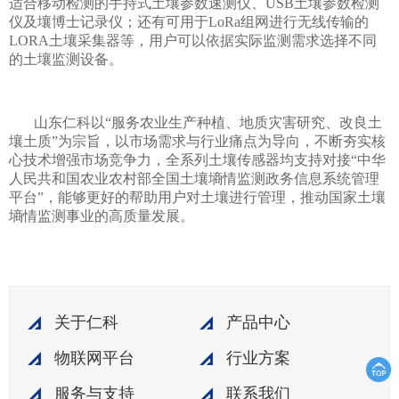
适合移动检测的手持式土壤参数速测仪、USB土壤参数检测
仪及壤博士记录仪；还有可用于LoRa组网进行无线传输的
LORA土壤采集器等，用户可以依据实际监测需求选择不同
的土壤监测设备。
山东仁科以“服务农业生产种植、地质灾害研究、改良土
壤土质”为宗旨，以市场需求与行业痛点为导向，不断夯实核
心技术增强市场竞争力，全系列土壤传感器均支持对接“中华
人民共和国农业农村部全国土壤墒情监测政务信息系统管理
平台”，能够更好的帮助用户对土壤进行管理，推动国家土壤
墒情监测事业的高质量发展。
关于仁科
产品中心
物联网平台
行业方案
服务与支持
联系我们