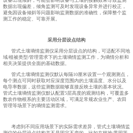
设备出现倾斜，可能会影响设备与土壤的接触效果导致监测
数据出现偏差，倾角监测可及时发现设备异常并进行校正，
避免因设备倾斜等问题影响监测数据的准确性，保障整个监
测工作的稳定、可靠开展。
采用分层设点结构
管式土壤墒情监测仪采用分层设点的结构，可适配不同地
域/植被类型/管理需求下的土壤墒情监测工作，为墒情分析和
相关决策提供全面的基础数据。
管式土壤墒情监测仪默认每隔10厘米设置一个观测测点，
每个测点可同时获取对应深度范围内的土壤温度、水分以及
电导率数据，这些监测数据能够直接反映土壤的基本状况。
管式土壤墒情监测仪默认配置5层高度的观测结构，可覆盖多
数农作物根系的主要活动区域，可满足常规农业生产、农田
管理等场景下的墒情监测需求。
考虑到不同应用场景下的实际需求差异，管式土壤墒情监
测仪的分层设点结构并不是固定不变的。比如在林地/果园等