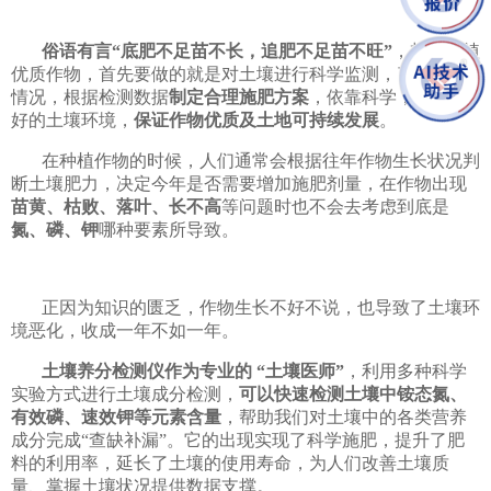
俗语有言“底肥不足苗不长，追肥不足苗不旺”
，想要种植
优质作物，首先要做的就是对土壤进行科学监测，了解土壤
情况，根据检测数据
制定合理施肥方案
，依靠科学，营造良
好的土壤环境，
保证作物优质及土地可持续发展
。
在种植作物的时候，人们通常会根据往年作物生长状况判
断土壤肥力，决定今年是否需要增加施肥剂量，在作物出现
苗黄、枯败、落叶、长不高
等问题时也不会去考虑到底是
氮、磷、钾
哪种要素所导致。
正因为知识的匮乏，作物生长不好不说，也导致了土壤环
境恶化，收成一年不如一年。
土壤养分检测仪作为专业的 “土壤医师”
，利用多种科学
实验方式进行土壤成分检测，
可以快速检测土壤中铵态氮、
有效磷、速效钾等元素含量
，帮助我们对土壤中的各类营养
成分完成“查缺补漏”。它的出现实现了科学施肥，提升了肥
料的利用率，延长了土壤的使用寿命，为人们改善土壤质
量、掌握土壤状况提供数据支撑。