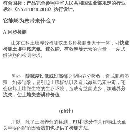
符合国标：产品完全参照中华人民共和国农业部规定的行业
标准《NY/T1848-2010》执行设计。
它能够为您带来什么？
A.同步检测
山东仁科土壤养分检测仪集多种检测要素于一体，可
快速
检测土壤中铵态氮、速效磷、有效钾等
元素的含量，一站式
解决您的检测需求。
另外，
酸碱度过低或过高
都会影响养分吸收，造成肥料浪
费，如果过酸，易引起土壤板结以及造成微量元素中毒，还
会破坏土壤微生物的生存环境，造成有益菌减少，
加速养分
流失，使土壤失去耕种价值
。
（ph计）
所以，除了土壤养分的检测，
PH和水分
作为作物生长至
关重要的影响因素
我们也提供了检测方法
。