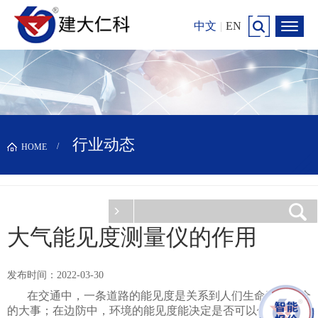
中文
|
EN
行业动态
HOME
大气能见度测量仪的作用
发布时间：2022-03-30
在交通中，一条道路的能见度是关系到人们生命财产安全
的大事；在边防中，环境的能见度能决定是否可以做到精准