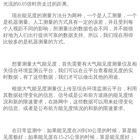
光流的0.05倍时所走过的距离。
现在能见度的测量方法分为两种，一个是人工测量，一个
是机器测量。人工测量的方式具有一定的误差，并且受到每
个人视距不同的影响，所测量出的数据也会不同，并不能很
好地为人们出行提供可靠的数据支持。所以，我们现在用得
比较多的是机器测量的方式。
想要测量大气能见度，首先需要有大气能见度测量仪及相
关综合环境监测云平台，我们可以在云平台查看能见度的实
时数据，有了这些数据，我们才可以做出其他的用途。
根据大气能见度测量仪上传至综合环境监测云平台，利用
其数据处理变化的信息、信号或是公布前方道路的能见度情
况和新的限速要求，在路网中，这些数据可以用来处理变化
的信息、或者是公布前方能见度情况的和新的限速要求。
在日常监测中：如果能见度在20到30公里的时候，算是能
见度极好；如果能见度在15-25公里的时候，算是能见度好；