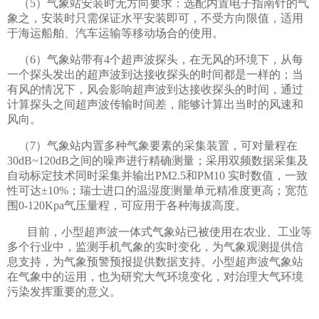
（5）气象站安装时无方向要求：选配内置电子指南针的气
象之，安装时只需保证水平安装即可，不受方向限值，适用
于海运船舶、汽车运输等移动场合的使用。
（6）气象站带有4个超声波探头，在无风的环境下，从每
一个探头发出的超声波到达接收探头的时间都是一样的；当
有风的情况下，风会影响超声波到达接收探头的时间，通过
计算探头之间超声波传输时间差，能够计算出当时的风速和
风向。
（7）气象站内置多种气象要素的采集装置，可对量程在
30dB~120dB之间的噪声进行精确测量；采用双频数据采集及
自动标定技术同时采集并输出PM2.5和PM10 实时数值，一致
性可达±10%；瑞士进口的温湿度测量单元精准度更高；宽范
围0-120Kpa气压量程，可应用于各种海拔高度。
目前，小型超声波一体式气象站已被使用在农业、工业等
多个行业中，监测手机气象的实时变化，为气象观测提供信
息支持，为气象预警预报提供数据支持。小型超声波气象站
在气象中的运用，也为研究大气环境变化，对治理大气环境
污染发挥重要的意义。