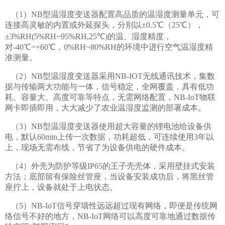
（1）NB型温湿度变送器配置高品质的温湿度测量单元，可
连接高灵敏的内置或外延探头，分别以±0.5℃（25℃），
±3%RH(5%RH~95%RH,25℃)的温、湿度精度，
对-40℃~+60℃，0%RH~80%RH的环境中进行空气温湿度精
准测量。
（2）NB型温湿度变送器采用NB-IOT无线通讯技术，集数
据与传输两大功能与一体，信号稳定，全网覆盖，具有低功
耗、容量大、高度可靠等特点，无需网络配置，NB-IoT物联
网卡即插即用，大大减少了农业温湿度监测的部署成本。
（3）NB型温湿度变送器使用超大容量的锂电池给设备供
电，默认60min上传一次数据，功耗超低，可连续使用3年以
上，现场无需布线，节省了为设备供电的硬件成本。
（4）外壳为防护等级IP65的王子壳壳体，采用壁挂式安装
方法；底部留有保险丝管座，当设备安装成功后，将黑丝管
座拧上，设备就处于上电状态。
（5）NB-IoT信号穿墙性远远超过现有网络，即便是传统网
络信号不好的地方，NB-IoT网络可以高度可靠地通过数据传