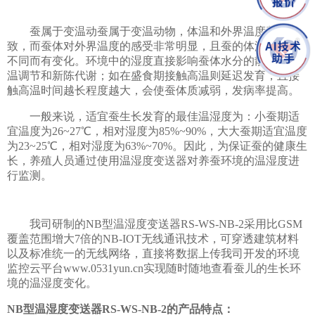
蚕属于变温动蚕属于变温动物，体温和外界温度基本一
致，而蚕体对外界温度的感受非常明显，且蚕的体温因龄期
不同而有变化。环境中的湿度直接影响蚕体水分的散发、体
温调节和新陈代谢；如在盛食期接触高温则延迟发育，且接
触高温时间越长程度越大，会使蚕体质减弱，发病率提高。
一般来说，适宜蚕生长发育的最佳温湿度为：小蚕期适
宜温度为26~27℃，相对湿度为85%~90%，大大蚕期适宜温度
为23~25℃，相对湿度为63%~70%。因此，为保证蚕的健康生
长，养殖人员通过使用温湿度变送器对养蚕环境的温湿度进
行监测。
我司研制的NB型温湿度变送器RS-WS-NB-2采用比GSM
覆盖范围增大7倍的NB-IOT无线通讯技术，可穿透建筑材料
以及标准统一的无线网络，直接将数据上传我司开发的环境
监控云平台www.0531yun.cn实现随时随地查看蚕儿的生长环
境的温湿度变化。
NB型温湿度变送器RS-WS-NB-2的产品特点：