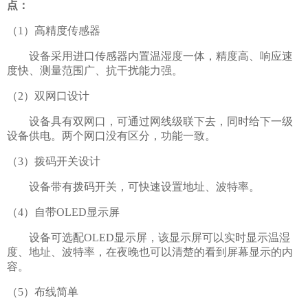
点：
（1）高精度传感器
设备采用进口传感器内置温湿度一体，精度高、响应速
度快、测量范围广、抗干扰能力强。
（2）
双网口设计
设备具有双网口，可通过网线级联下去，同时给下一级
设备供电。两个网口没有区分，功能一致。
（3）
拨码开关设计
设备带有拨码开关，可快速设置地址、波特率。
（4）
自带OLED显示屏
设备可选配OLED显示屏，该显示屏可以实时显示温湿
度、地址、波特率，在夜晚也可以清楚的看到屏幕显示的内
容。
（5）
布线简单