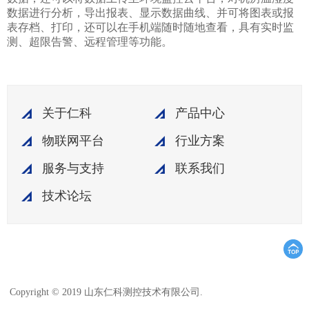
数据进行分析，导出报表、显示数据曲线、并可将图表或报
表存档、打印，还可以在手机端随时随地查看，具有实时监
测、超限告警、远程管理等功能。
关于仁科
产品中心
物联网平台
行业方案
服务与支持
联系我们
技术论坛
鲁ICP备15003045
Copyright © 2019 山东仁科测控技术有限公司.
号-18