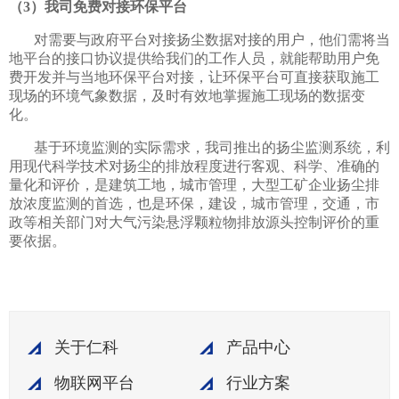
（3）我司免费对接环保平台
对需要与政府平台对接扬尘数据对接的用户，他们需将当
地平台的接口协议提供给我们的工作人员，就能帮助用户免
费开发并与当地环保平台对接，让环保平台可直接获取施工
现场的环境气象数据，及时有效地掌握施工现场的数据变
化。
基于环境监测的实际需求，我司推出的扬尘监测系统，利
用现代科学技术对扬尘的排放程度进行客观、科学、准确的
量化和评价，是建筑工地，城市管理，大型工矿企业扬尘排
放浓度监测的首选，也是环保，建设，城市管理，交通，市
政等相关部门对大气污染悬浮颗粒物排放源头控制评价的重
要依据。
关于仁科
产品中心
物联网平台
行业方案