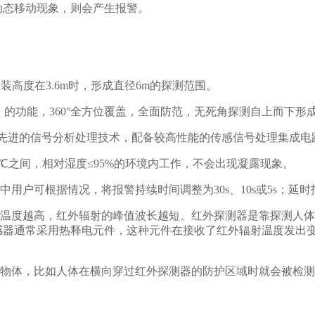
动态移动现象，则会产生报警。
安装高度在3.6m时，形成直径6m的探测范围。
动通信）的功能，360°全方位覆盖，全面防范，无死角探测自上而下
，采用先进的信号分析处理技术，配备较高性能的传感信号处理集成
0℃之间，相对湿度≤95%的环境内工作，不会出现凝露现象。
用户可根据情况，将报警持续时间调整为30s、10s或5s；延
温度越高，红外辐射的峰值波长越短。红外探测器是靠探测人体
感器通常采用热释电元件，这种元件在接收了红外辐射温度发出
物体，比如人体在横向穿过红外探测器的防护区域时就会被检测