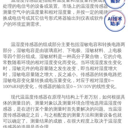
温湿度传感器是指能将温度量和湿度量转换成容易被测量
处理的电信号的设备或装置。市场上的温湿度传感器一般是
测量空气中的温度量和相对湿度量，并按一定的规律将其变
换成电信号或其它信号形式将器输出到仪表或软件，满足用
户的环境监测需求。
温湿度传感器的组成部分主要包括湿敏电容和转换电路两
部分，湿敏电容是由玻璃底衬、下电极、湿敏材料、上电极
等四个部分组成。湿敏材料是一种高分子聚合物，它的介电
常数随着环境的相对湿度变化而变化。当环境湿度发生变化
时，湿敏元件的电容量随之发生改变，即当相对湿度增大
时，湿敏电容量随之增大，反之减小。传感器的转换电路把
湿敏电容变化量转换成电压量变化，对应于相对湿度0～
100%RH的变化，传感器的输出呈0～5V/10V的线性变化。
现代温温度传感器在原理与结构上千差万别，如何根据具
体的测量目的、测量对象以及测量环境合理地选用温湿度传
感器，是在进行某个量的测量时首先要解决的问题。当温湿
度传感器确定之后，与之相配套的测量方法和测量设备也就
可以确定了。测量结果的成败，在很大程度上取决于温湿度
传感器的选用是否合理。